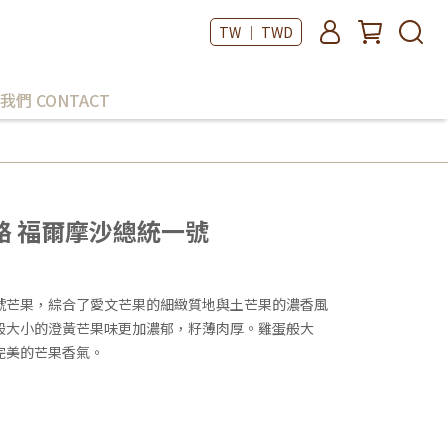
TW ｜ TWD
我們 CONTACT
路 福爾摩沙總統一號
號芒果，綜合了愛文芒果的細緻質地與土芒果的濃香風
般大小的澄黃芒果味更加濃郁，籽薄肉厚。雞蛋般大
完美的芒果香氣。