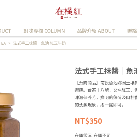
UCT
對味專欄 COLUMN
品牌介紹 ABOUT
聯絡
TEA
法式手工抹醬｜魚池 紅玉牛奶
法式手工抹醬｜魚池
【預購商品】南投魚池鄉因土壤
遐邇。台茶十八號，又名紅玉，
味濃郁芬芳，鮮明的薄荷及肉桂
的沈澱現象，搖一搖即可。
NT$350
在庫状況:
在庫不足