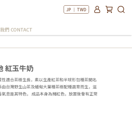
JP ｜ TWD
我們 CONTACT
 紅玉牛奶
質性適合茶樹生長，素以生產紅茶和半球形包種茶聞名
係由台灣野生山茶及緬甸大葉種茶樹配種選育而生，滋
香氣息是其特色， 成品本身為赭紅色，放置後會有正常