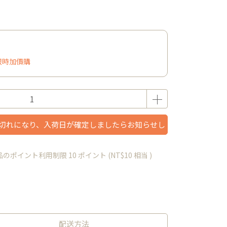
夏日限時加價購
切れになり、入荷日が確定しましたらお知らせし
ます。
品のポイント利用制限
10
ポイント (
NT$10
相当 )
配送方法