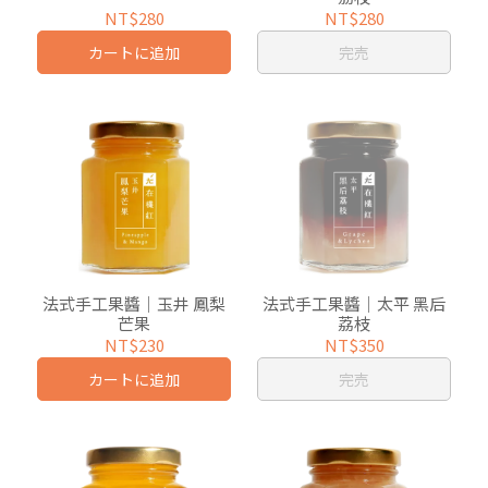
NT$280
NT$280
カートに追加
完売
法式手工果醬｜玉井 鳳梨
法式手工果醬｜太平 黑后
芒果
荔枝
NT$230
NT$350
カートに追加
完売