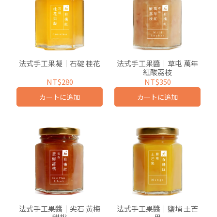
法式手工果凝｜石碇 桂花
法式手工果醬｜草屯 萬年
紅酸荔枝
NT$280
NT$350
カートに追加
カートに追加
法式手工果醬｜尖石 黃梅
法式手工果醬｜鹽埔 土芒