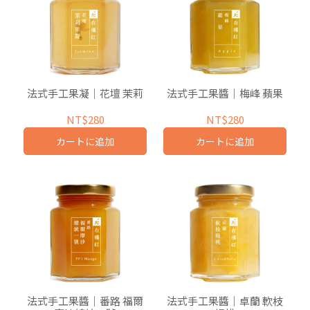
法式手工果凝｜花壇 茉莉
法式手工果醬｜梅峰 蘋果
NT$280
NT$280
カートに追加
カートに追加
法式手工果醬｜番路 福爾
法式手工果醬｜卓蘭 軟枝