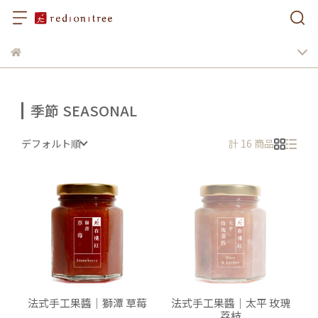
季節 SEASONAL
デフォルト順
計 16 商品
法式手工果醬｜獅潭 草莓
法式手工果醬｜太平 玫瑰
荔枝