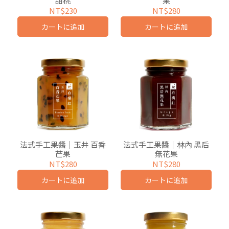
甜桃
果
NT$230
NT$280
カートに追加
カートに追加
法式手工果醬｜玉井 百香
法式手工果醬｜林內 黑后
芒果
無花果
NT$280
NT$280
カートに追加
カートに追加