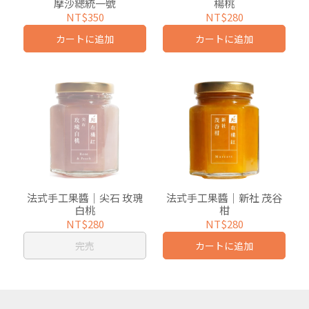
摩沙總統一號
楊桃
NT$350
NT$280
カートに追加
カートに追加
法式手工果醬｜尖石 玫瑰
法式手工果醬｜新社 茂谷
白桃
柑
NT$280
NT$280
完売
カートに追加