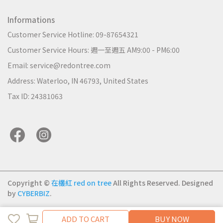
Informations
Customer Service Hotline: 09-87654321
Customer Service Hours: 週一至週五 AM9:00 - PM6:00
Email: service@redontree.com
Address: Waterloo, IN 46793, United States
Tax ID: 24381063
Copyright ©
在欉紅 red on tree
All Rights Reserved.
Designed
by
CYBERBIZ
.
ADD TO CART
BUY NOW