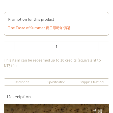
Promotion for this product
The Taste of Summer 夏日限時加價購
This item can be redeemed up to
10
credits (equivalent to
NT$10
)
Description
Specification
Shipping Method
Description