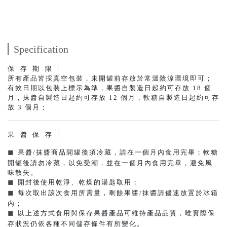
Specification
保存期限
所有產品皆採真空包裝，未開罐前存放於常溫陰涼環境即可；
有效日期以包裝上標示為準，果醬自製造日起約可存放 18 個
月，抹醬自製造日起約可存放 12 個月，軟糖自製造日起約可存
放 3 個月；
果醬保存
果醬/抹醬商品開罐後須冷藏，請在一個月內食用完畢；軟糖
◼︎ 
開罐後請勿冷藏，以免受潮，並在一個月內食用完畢，避免風
味散失。
開封後使用乾淨、乾燥的湯匙取用；
◼︎ 
每次取出該次食用所需量，剩餘果醬/抹醬請儘速放置於冰箱
◼︎ 
內；
以上述方式食用與保存果醬產品可維持產品品質，唯實際保
◼︎ 
存狀況仍依各種不同儲存條件有所變化。