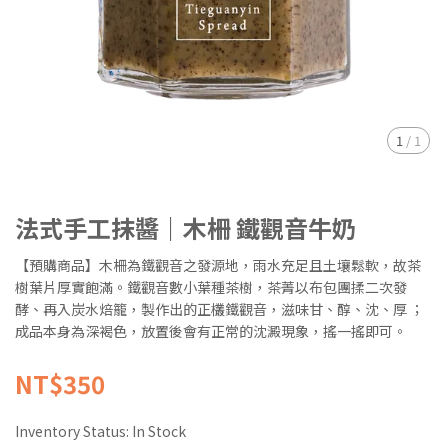
1
/
1
法式手工抹醬｜木柵 鐵觀音牛奶
【預購商品】木柵為鐵觀音之發源地，雨水充足且土壤鬆軟，故茶
樹葉片厚實飽滿。鐵觀音數小葉種茶樹，茶菁以布包團揉二次發
酵、再入炭水焙籠，製作出的正欉鐵觀音，滋味甘、醇、沈、厚 ；
成品本身為深褐色，放置後會有正常的沈澱現象，搖一搖即可。
NT$350
Inventory Status:
In Stock