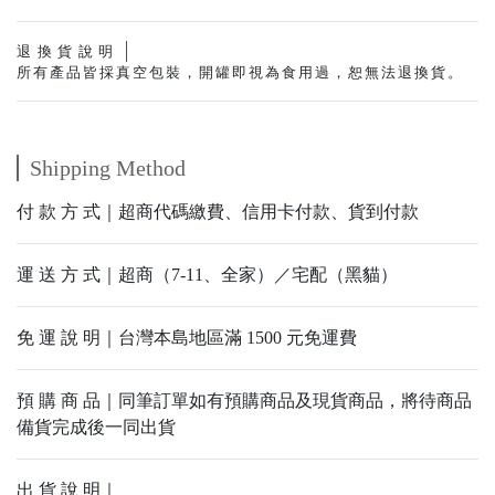
退換貨說明
所有產品皆採真空包裝，開罐即視為食用過，恕無法退換貨。
Shipping Method
付 款 方 式｜超商代碼繳費、信用卡付款、貨到付款
運 送 方 式｜超商（7-11、全家）／宅配（黑貓）
免 運 說 明｜台灣本島地區滿 1500 元免運費
預 購 商 品｜同筆訂單如有預購商品及現貨商品，將待商品
備貨完成後一同出貨
出 貨 說 明｜