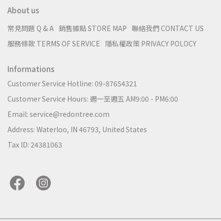
About us
常見問題 Q & A
銷售據點 STORE MAP
聯絡我們 CONTACT US
服務條款 TERMS OF SERVICE
隱私權政策 PRIVACY POLOCY
Informations
Customer Service Hotline: 09-87654321
Customer Service Hours: 週一至週五 AM9:00 - PM6:00
Email: service@redontree.com
Address: Waterloo, IN 46793, United States
Tax ID: 24381063